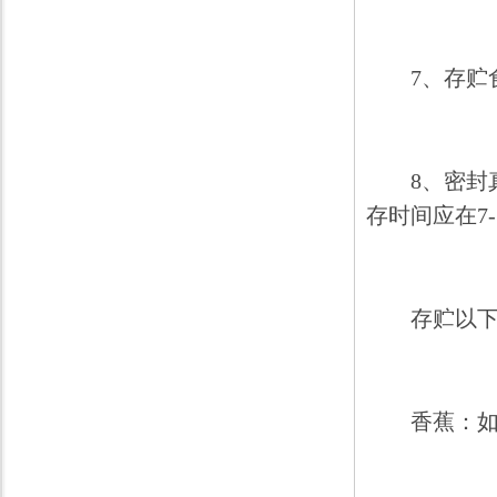
7、存贮食
8、密封真
存时间应在7
存贮以下
香蕉：如将