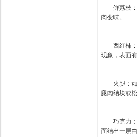
鲜荔枝：如
肉变味。
西红柿：西
现象，表面
火腿：如将
腿肉结块或
巧克力：巧
面结出一层