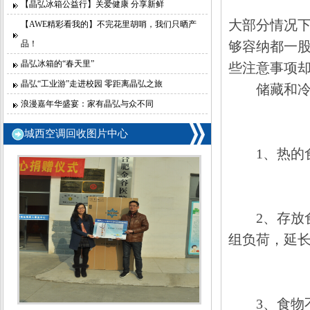
【晶弘冰箱公益行】关爱健康 分享新鲜
大部分情况下
【AWE精彩看我的】不完花里胡哨，我们只晒产
品！
够容纳都一
晶弘冰箱的“春天里”
些注意事项
晶弘“工业游”走进校园 零距离晶弘之旅
储藏和冷冻
浪漫嘉年华盛宴：家有晶弘与众不同
城西空调回收图片中心
1、热的食
2、存放食
组负荷，延
3、食物不