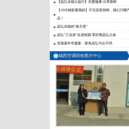
【晶弘冰箱公益行】关爱健康 分享新鲜
【AWE精彩看我的】不完花里胡哨，我们只晒
品！
晶弘冰箱的“春天里”
晶弘“工业游”走进校园 零距离晶弘之旅
浪漫嘉年华盛宴：家有晶弘与众不同
城西空调回收图片中心