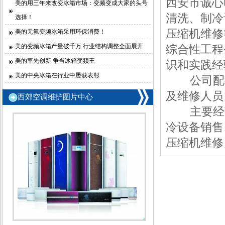
西安市诚心
美的用三年来改变冰箱市场：变频变成大家的头号
清洗、制冷
选择！
压缩机维修
美的无氟变频冰箱采用环保消费！
美的变频冰箱产量破千万 行业结构调整全面展开
综合性工程
美的率先创新 争当冰箱变频王
识和实践经
美的中央冰箱在行业中屡获表彰
公司配有
及维修人员
西郊空调维护图片中心
主要经营
冷设备销售
压缩机维修