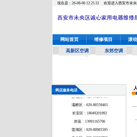
现在是：26-08-06 12:25:32
欢迎进入西安市未央
网站首页
维修项目
滚
高新区空调
东郊空调
网上保修
莲湖区：029-88985595
未央区﹕029-86290798
雁塔区﹕029-87882798
碑林区﹕029-88559463
高新区﹕029-88985595
网店服务电话
新城区﹕029-86290798
灞桥区﹕029-88559463
长安区﹕18049201992
郊县﹕13991165706
莲湖区：029-88985595
未央区﹕029-86290798