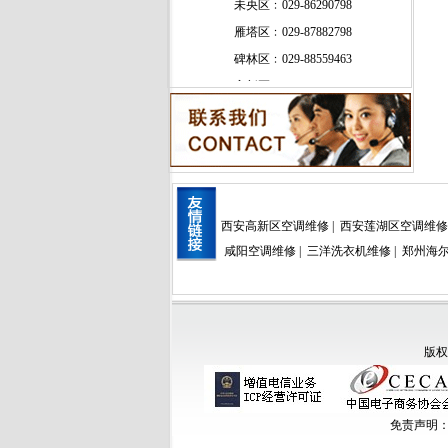
未央区﹕029-86290798
雁塔区﹕029-87882798
碑林区﹕029-88559463
高新区﹕029-88985595
新城区﹕029-86290798
灞桥区﹕029-88559463
长安区﹕18049201992
郊县﹕13991165706
西安高新区空调维修
|
西安莲湖区空调维修
咸阳空调维修
|
三洋洗衣机维修
|
郑州海
版
免责声明