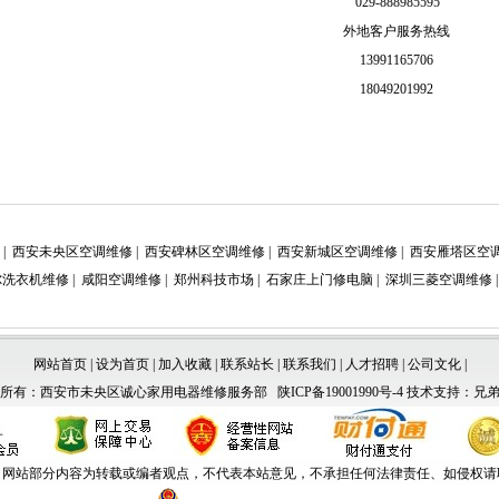
029-888985595
外地客户服务热线
13991165706
18049201992
|
西安未央区空调维修
|
西安碑林区空调维修
|
西安新城区空调维修
|
西安雁塔区空
尔洗衣机维修
|
咸阳空调维修
|
郑州科技市场
|
石家庄上门修电脑
|
深圳三菱空调维修
网站首页
|
设为首页
|
加入收藏
|
联系站长
|
联系我们
|
人才招聘
|
公司文化
|
权所有：西安市未央区诚心家用电器维修服务部
陕ICP备19001990号-4
技术支持：
兄
：网站部分内容为转载或编者观点，不代表本站意见，不承担任何法律责任、如侵权请