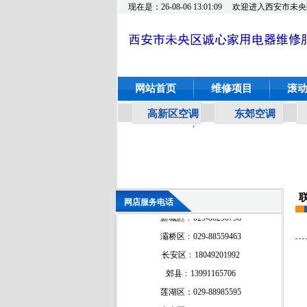
现在是：26-08-06 13:01:09
欢迎进入西安市未央
网站首页
维修项目
滚
高新区空调
东郊空调
网上保修
莲湖区：029-88985595
未央区﹕029-86290798
雁塔区﹕029-87882798
碑林区﹕029-88559463
高新区﹕029-88985595
网店服务电话
新城区﹕029-86290798
灞桥区﹕029-88559463
长安区﹕18049201992
郊县﹕13991165706
莲湖区：029-88985595